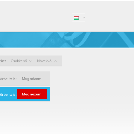
rint
Csökkenő
Növekvő
Megnézem
be itt is:
Megnézem
be itt is: