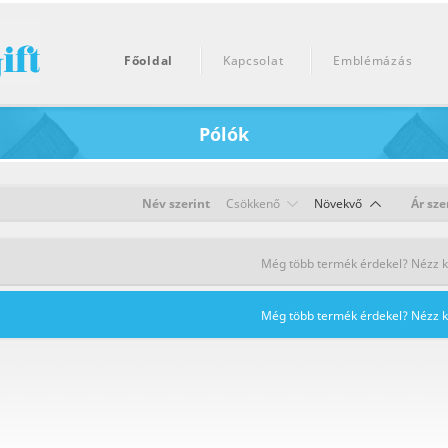
Főoldal
Kapcsolat
Emblémázás
Pólók
Név szerint
Csökkenő
Növekvő
Ár sze
Még több termék érdekel? Nézz kör
Még több termék érdekel? Nézz kör