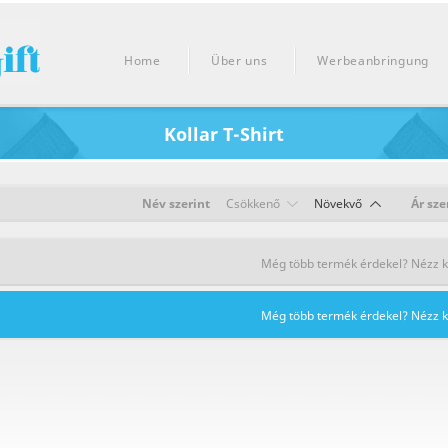
Home
Über uns
Werbeanbringung
Kollar T-Shirt
Név szerint
Csökkenő
Növekvő
Ár sze
Még több termék érdekel? Nézz kör
Még több termék érdekel? Nézz kör