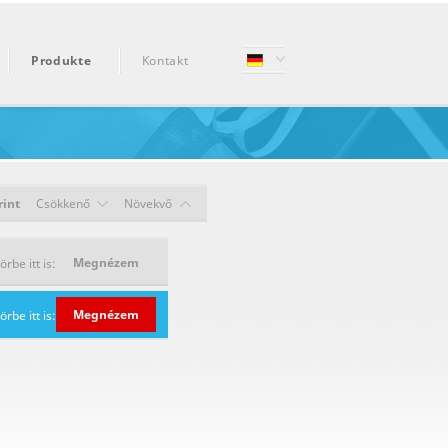
Produkte
Kontakt
rint
Csökkenő
Növekvő
Megnézem
be itt is:
Megnézem
be itt is: